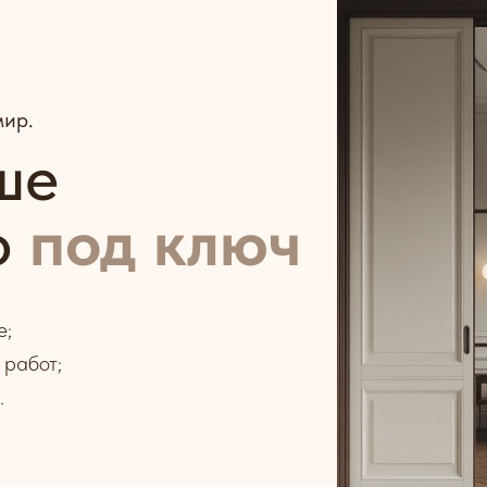
мир.
ше
о
под ключ
е;
 работ;
.