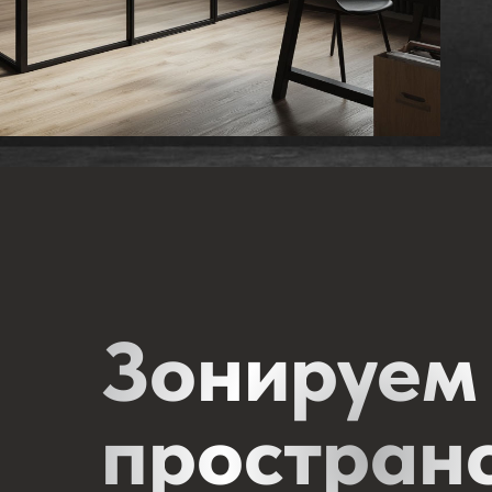
Зонируем
простран