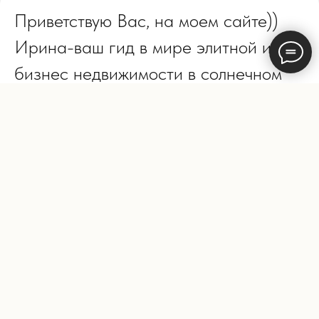
Приветствую Вас, на моем сайте))
Ирина-ваш гид в мире элитной и
бизнес недвижимости в солнечном
Сочи.
Осуществляю персональный поиск
лучшей для вас недвижимости от
моря до гор в строящихся и новых
объектах.
Работаю по Сочи, Красной Поляне,
Сириусу и Адлере.