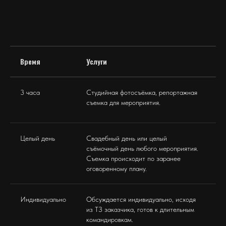
Время
Услуги
Ц
3 часа
Студийная фотосъёмка, репортажная
4
съемка для мероприятия.
Целый день
Свадебный день или целый
2
съёмочный день любого мероприятия.
Съемка происходит по заранее
оговоренному плану.
Индивидуально
Обсуждается индивидуально, исходя
П
из ТЗ заказчика, готов к длительным
командировкам.