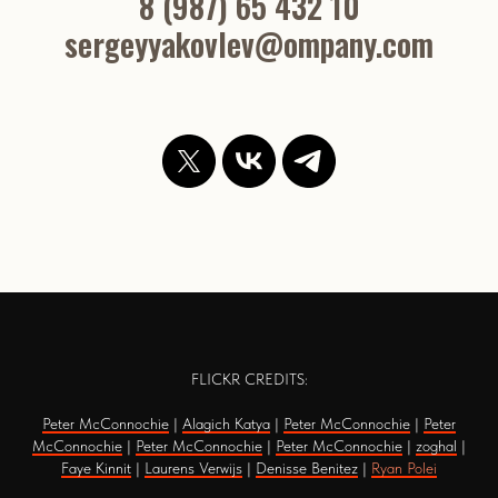
8 (987) 65 432 10
sergeyyakovlev@ompany.com
FLICKR CREDITS:
Peter McConnochie
|
Alagich Katya
|
Peter McConnochie
|
Peter
McConnochie
|
Peter McConnochie
|
Peter McConnochie
|
zoghal
|
Faye Kinnit
|
Laurens Verwijs
|
Denisse Benitez
|
Ryan Polei