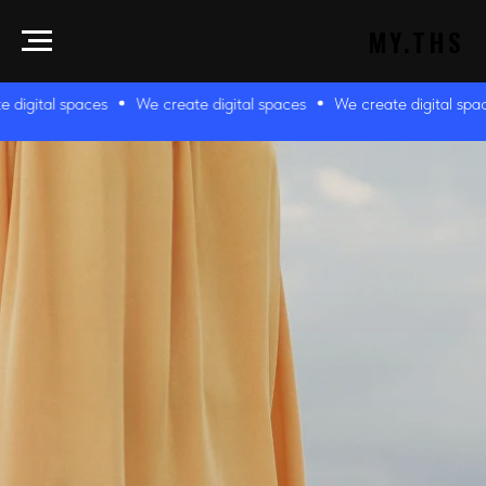
MY.THS
We create digital spaces
We create digital spaces
We create di