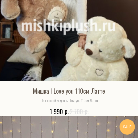
Мишка I Love you 110см Латте
Плюшевый медведь I Love you 110см Латте
р.
р.
1 990
2 700
SALE