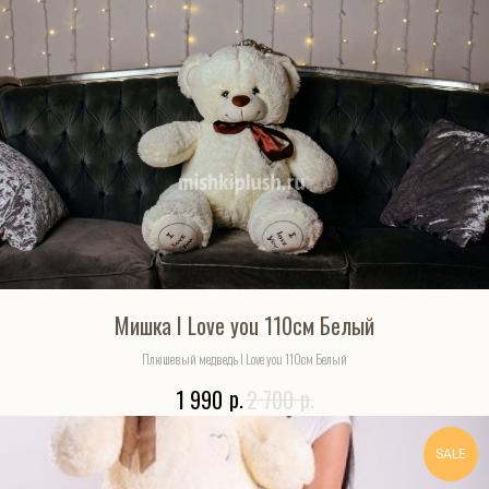
Мишка I Love you 110см Белый
Плюшевый медведь I Love you 110см Белый
р.
р.
1 990
2 700
SALE