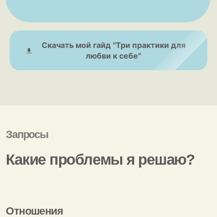
Скачать мой гайд "Три практики для
любви к себе"
Самореализация
если вы находитесь в поиске себя и своего пути
если вы чувствуете что живете не свою жизнь
если у вас есть непонимание себя и своих желаний и вы
часто сомневаетесь в своем выборе
Изменение эмоций и состояния
если вы хотите снизить тревожность, избавиться от
панических атак
если вы хотите избавиться от прокрастинации, лени,