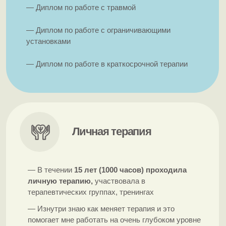
Опыт
— Работала руководителем в структурах
Правительства Москвы и Московской области
— Имею
опыт работы психологом 5 лет
— Работаю под индивидуальной супервизией
4 года
— Являюсь
членом и ведущей круглых
столов СРО
«Союз практических психологов»