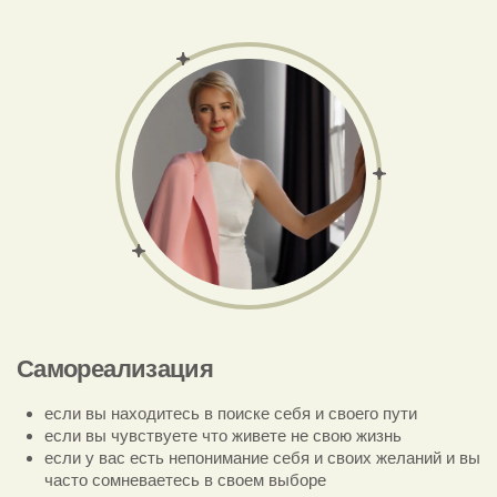
исключительно на текущих проблемах. Наша
работа направлена на решение конкретной
ситуации
Результат:
вы получите более ясное
представление о ситуации, поймете себя
лучше и найдете оптимальное решение.
Примерные запросы:
решение конфликтов в
семье или на работе, поиск наилучших
решений.
Цель:
помощь в решении конкретных проблем
или достижение определенных целей. Мы
работаем здесь и сейчас.
Формат:
онлайн, 55 минут, регулярность
встреч на ваше усмотрение.
20.000 ₽