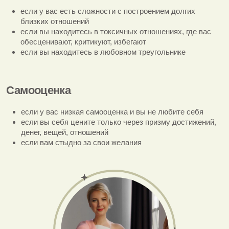
нарушений сна, нарушений пищевого поведения,
зависимости от покупок
если вы хотите более эффективно справляться со
стрессом
Поддержка в трудные времена
если у вас есть потребность в разговоре и поддержке
если у вас трудности в понимании своих эмоций,
высокая тревожность, нарушение сна
если вы чувствуете себя одиноко
Запросы
Какие проблемы я решаю?
Отношения