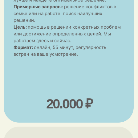
Для кого этот курс?
Курс для тех, кто хочет укрепить свою самооценку,
научиться доверять своим чувствам и принимать
осознанные решения, вне зависимости от мнения
окружающих. Этот курс поможет вам найти
внутреннюю силу и жить более осознанной и
счастливой жизнью.
Курс проходит в формате
терапевтической группы, онлайн, всего 5
встреч и 1 бонусная.
УЗНАТЬ ПОДРОБНЕЕ
Что говорят мои клиенты