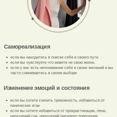
если у вас есть сложности с построением долгих
близких отношений
если вы находитесь в токсичных отношениях, где вас
обесценивают, критикуют, избегают
если вы находитесь в любовном треугольнике
Самооценка
если у вас низкая самооценка и вы не любите себя
если вы себя цените только через призму достижений,
денег, вещей, отношений
если вам стыдно за свои желания