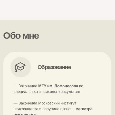
— Закончила
МГУ им. Ломоносова
по
специальности психолог-консультант
— Закончила Московский институт
психоанализа и получила степень
магистра
психологии
— Закончила Интегративный институт гештальт
тренинга и сертифицировалась как
гештальт-
терапевт
в соответствии с европейскими
требованиями EAGT
Повышение
квалификации
В общей сложности я прошла
5000 часов
обучения и имею дополнительные
квалификации:
— Диплом Арт-терапевта