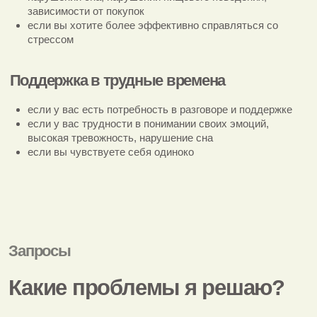
Самореализация
если вы находитесь в поиске себя и своего пути
если вы чувствуете что живете не свою жизнь
если у вас есть непонимание себя и своих желаний и вы
часто сомневаетесь в своем выборе
Изменение эмоций и состояния
если вы хотите снизить тревожность, избавиться от
панических атак
если вы хотите избавиться от прокрастинации, лени,
нарушений сна, нарушений пищевого поведения,
зависимости от покупок
если вы хотите более эффективно справляться со
стрессом
Поддержка в трудные времена
если у вас есть потребность в разговоре и поддержке
если у вас трудности в понимании своих эмоций,
высокая тревожность, нарушение сна
если вы чувствуете себя одиноко