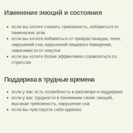
Сопровождение
Мы точечно концентрируемся на вашей проблеме
и решаем ее за 3 месяца
Формат:
12 сессий по 55 минут (очно в Москве
или онлайн).
Сессии раз в неделю.
Что входит:
моя постоянная поддержка
обратная связь
ответы на ваши вопросы
письменные практики, которые помогают
поддерживать и углублять результат между
сессиями.
Продолжительность:
3 месяца (12 сессий).
180.000 ₽