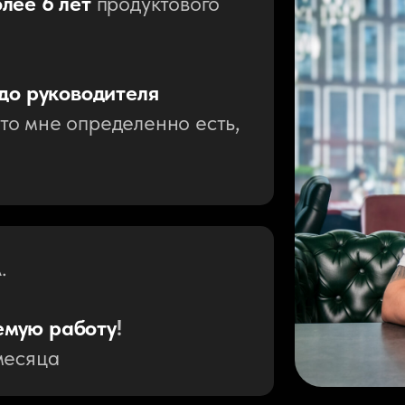
лее 6 лет
продуктового
 до руководителя
 что мне определенно есть,
.
емую работу
!
месяца