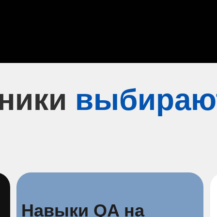
еники
выбираю
Навыки QA на