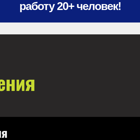
работу 20+ человек!
ения
ия