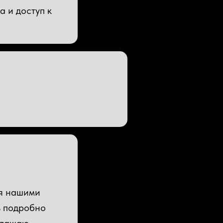
 и доступ к
ся нашими
ь подробно