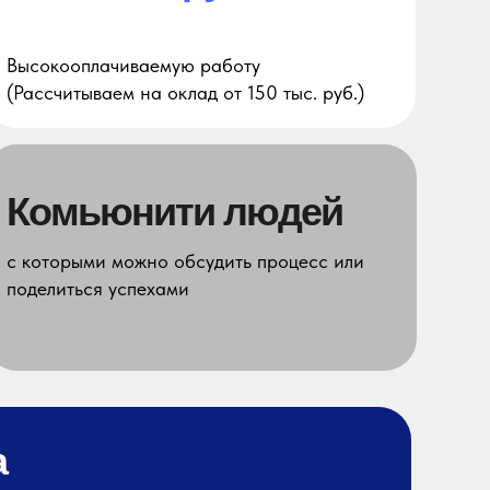
Высокооплачиваемую работу
(Рассчитываем на оклад от 150 тыс. руб.)
Практика
Комьюнити людей
Ты получишь технические навыки, которые
с которыми можно обсудить процесс или
помогут уверенно пройти собеседование
поделиться успехами
и успешно работать на реальном проекте
а