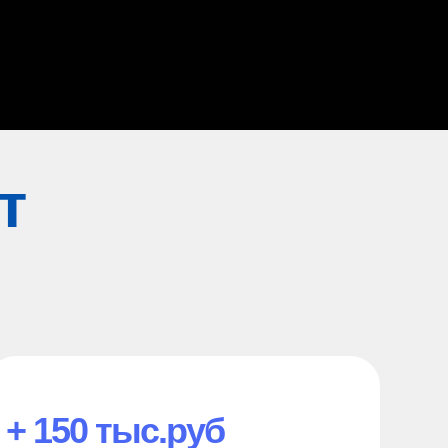
т
+ 150 тыс.руб