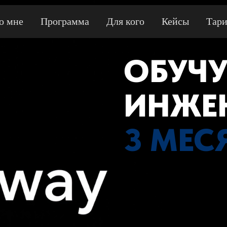
о мне
Программа
Для кого
Кейсы
Тар
ОБУЧУ
ИНЖЕ
3 МЕС