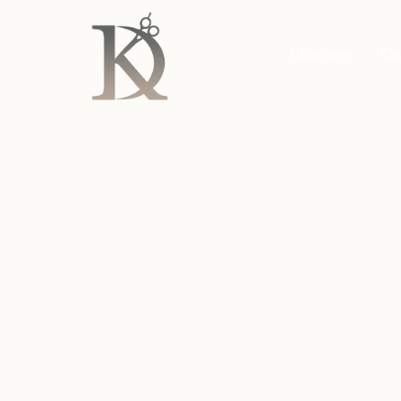
Обо мне
Ок