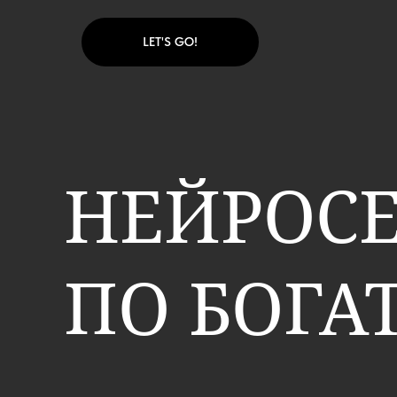
LET'S GO!
НЕЙРОС
ПО БОГА